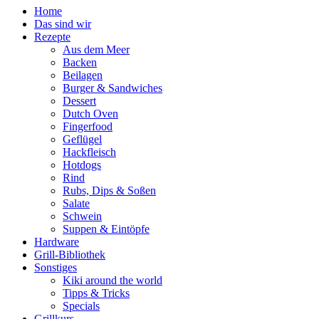
Home
Das sind wir
Rezepte
Aus dem Meer
Backen
Beilagen
Burger & Sandwiches
Dessert
Dutch Oven
Fingerfood
Geflügel
Hackfleisch
Hotdogs
Rind
Rubs, Dips & Soßen
Salate
Schwein
Suppen & Eintöpfe
Hardware
Grill-Bibliothek
Sonstiges
Kiki around the world
Tipps & Tricks
Specials
Grillkurs