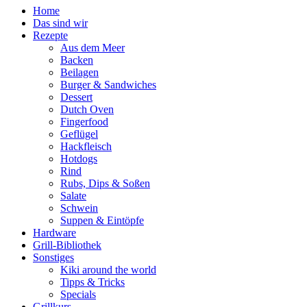
Home
Das sind wir
Rezepte
Aus dem Meer
Backen
Beilagen
Burger & Sandwiches
Dessert
Dutch Oven
Fingerfood
Geflügel
Hackfleisch
Hotdogs
Rind
Rubs, Dips & Soßen
Salate
Schwein
Suppen & Eintöpfe
Hardware
Grill-Bibliothek
Sonstiges
Kiki around the world
Tipps & Tricks
Specials
Grillkurs