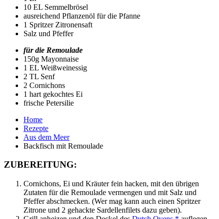
10 EL Semmelbrösel
ausreichend Pflanzenöl für die Pfanne
1 Spritzer Zitronensaft
Salz und Pfeffer
für die Remoulade
150g Mayonnaise
1 EL Weißweinessig
2 TL Senf
2 Cornichons
1 hart gekochtes Ei
frische Petersilie
Home
Rezepte
Aus dem Meer
Backfisch mit Remoulade
ZUBEREITUNG:
Cornichons, Ei und Kräuter fein hacken, mit den übrigen
Zutaten für die Remoulade vermengen und mit Salz und
Pfeffer abschmecken. (Wer mag kann auch einen Spritzer
Zitrone und 2 gehackte Sardellenfilets dazu geben).
Grill anheizen und den Deckel des
Dutch Ovens *
auflegen,