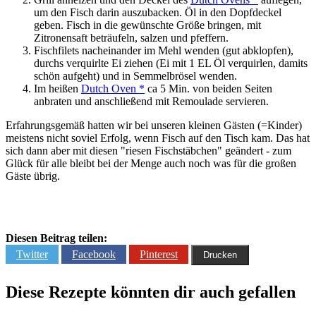
um den Fisch darin auszubacken. Öl in den Dopfdeckel
geben. Fisch in die gewünschte Größe bringen, mit
Zitronensaft beträufeln, salzen und pfeffern.
Fischfilets nacheinander im Mehl wenden (gut abklopfen),
durchs verquirlte Ei ziehen (Ei mit 1 EL Öl verquirlen, damits
schön aufgeht) und in Semmelbrösel wenden.
Im heißen
Dutch Oven *
ca 5 Min. von beiden Seiten
anbraten und anschließend mit Remoulade servieren.
Erfahrungsgemäß hatten wir bei unseren kleinen Gästen (=Kinder)
meistens nicht soviel Erfolg, wenn Fisch auf den Tisch kam. Das hat
sich dann aber mit diesen "riesen Fischstäbchen" geändert - zum
Glück für alle bleibt bei der Menge auch noch was für die großen
Gäste übrig.
Diesen Beitrag teilen:
Twitter
Facebook
Pinterest
Drucken
Diese Rezepte könnten dir auch gefallen