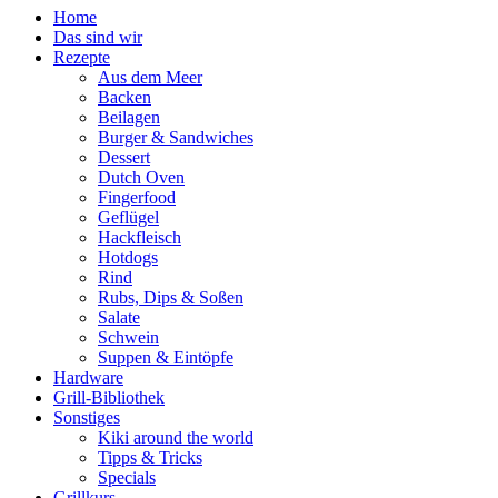
Home
Das sind wir
Rezepte
Aus dem Meer
Backen
Beilagen
Burger & Sandwiches
Dessert
Dutch Oven
Fingerfood
Geflügel
Hackfleisch
Hotdogs
Rind
Rubs, Dips & Soßen
Salate
Schwein
Suppen & Eintöpfe
Hardware
Grill-Bibliothek
Sonstiges
Kiki around the world
Tipps & Tricks
Specials
Grillkurs