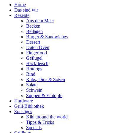
Home
Das sind wir
Rezepte
Aus dem Meer
Backen
Beilagen
Burger & Sandwiches
Dessert
Dutch Oven
Fingerfood
Geflügel
Hackfleisch
Hotdogs
Rind
Rubs, Dips & Soßen
Salate
Schwein
Suppen & Eintöpfe
Hardware
Grill-Bibliothek
Sonstiges
Kiki around the world
Tipps & Tricks
Specials
Grillkurs