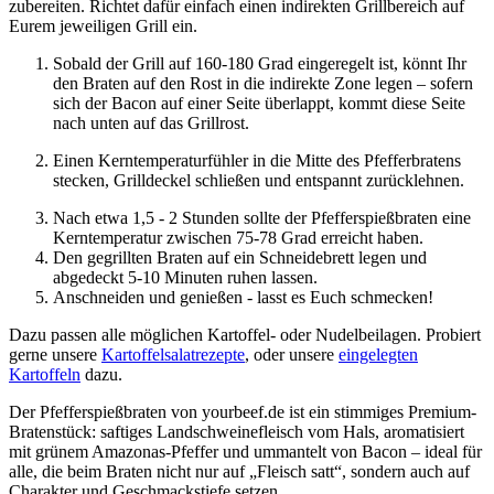
zubereiten. Richtet dafür einfach einen indirekten Grillbereich auf
Eurem jeweiligen Grill ein.
Sobald der Grill auf 160-180 Grad eingeregelt ist, könnt Ihr
den Braten auf den Rost in die indirekte Zone legen – sofern
sich der Bacon auf einer Seite überlappt, kommt diese Seite
nach unten auf das Grillrost.
Einen Kerntemperaturfühler in die Mitte des Pfefferbratens
stecken, Grilldeckel schließen und entspannt zurücklehnen.
Nach etwa 1,5 - 2 Stunden sollte der Pfefferspießbraten eine
Kerntemperatur zwischen 75-78 Grad erreicht haben.
Den gegrillten Braten auf ein Schneidebrett legen und
abgedeckt 5-10 Minuten ruhen lassen.
Anschneiden und genießen - lasst es Euch schmecken!
Dazu passen alle möglichen Kartoffel- oder Nudelbeilagen. Probiert
gerne unsere
Kartoffelsalatrezepte
, oder unsere
eingelegten
Kartoffeln
dazu.
Der Pfefferspießbraten von yourbeef.de ist ein stimmiges Premium-
Bratenstück: saftiges Landschweinefleisch vom Hals, aromatisiert
mit grünem Amazonas-Pfeffer und ummantelt von Bacon – ideal für
alle, die beim Braten nicht nur auf „Fleisch satt“, sondern auch auf
Charakter­ und Geschmackstiefe setzen.