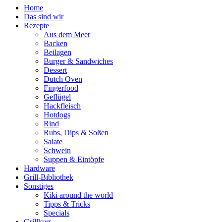
Home
Das sind wir
Rezepte
Aus dem Meer
Backen
Beilagen
Burger & Sandwiches
Dessert
Dutch Oven
Fingerfood
Geflügel
Hackfleisch
Hotdogs
Rind
Rubs, Dips & Soßen
Salate
Schwein
Suppen & Eintöpfe
Hardware
Grill-Bibliothek
Sonstiges
Kiki around the world
Tipps & Tricks
Specials
Grillkurs