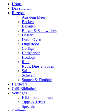
Home
Das sind wir
Rezepte
Aus dem Meer
Backen
Beilagen
Burger & Sandwiches
Dessert
Dutch Oven
Fingerfood
Geflügel
Hackfleisch
Hotdogs
Rind
Rubs, Dips & Soßen
Salate
Schwein
Suppen & Eintöpfe
Hardware
Grill-Bibliothek
Sonstiges
Kiki around the world
Tipps & Tricks
Specials
Grillkurs