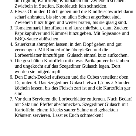
durchglüht, Kartoffeln, Knoblauch und Zwiebeln schälen.
Zwiebeln in Streifen, Knoblauch fein schneiden.
Etwas Öl in den Dutch geben und die Rindfleischwürfel darin
scharf anbraten, bis sie von allen Seiten angeröstet sind.
Zwiebeln hinzufügen und weiter braten, bis sie glasig sind.
Tomatenmark hinzufügen und kurz mitrösten, dann Zucker,
Paprikapulver und Kümmel hinzugeben. Mit Sojasauce und
BBQ-Sauce ablöschen.
Sauerkraut abtropfen lassen; in den Dopf geben und gut
vermengen. Mit Rinderbrühe übergießen und die
Lorbeerblätter hinzufügen. Gulasch einmal kurz aufkochen.
Die geschälten Kartoffeln mit etwas Parikapulver bestäuben
und ungekocht auf das Szegediner Gulasch legen. Dort
werden sie mitgedämpft.
Den Dutch-Deckel aufsetzen und die Cubes verteilen: oben
15, unten 9. Das Szegediner Gulasch etwa 1,5 bis 2 Stunden
köcheln lassen, bis das Fleisch zart ist und die Kartoffeln gar
sind.
Vor dem Servieren die Lorbeerblätter entfernen. Nach Bedarf
mit Salz und Pfeffer abschmecken. Szegediner Gulasch mit
Kartoffeln, einem Klecks saurer Sahne und gehackten
Kräutern servieren. Lasst es Euch schmecken!