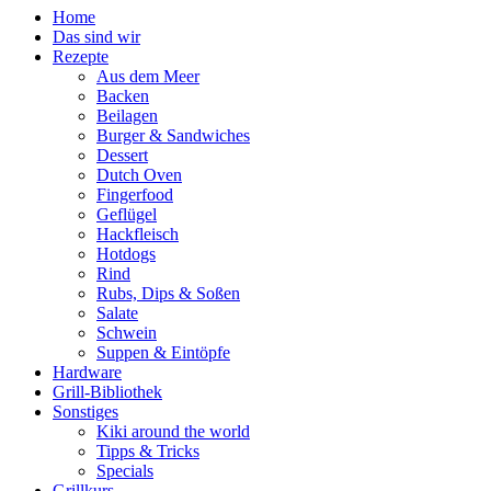
Home
Das sind wir
Rezepte
Aus dem Meer
Backen
Beilagen
Burger & Sandwiches
Dessert
Dutch Oven
Fingerfood
Geflügel
Hackfleisch
Hotdogs
Rind
Rubs, Dips & Soßen
Salate
Schwein
Suppen & Eintöpfe
Hardware
Grill-Bibliothek
Sonstiges
Kiki around the world
Tipps & Tricks
Specials
Grillkurs