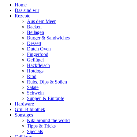
Home
Das sind wir
Rezepte
Aus dem Meer
Backen
Beilagen
Burger & Sandwiches
Dessert
Dutch Oven
Fingerfood
Geflügel
Hackfleisch
Hotdogs
Rind
Rubs, Dips & Soßen
Salate
Schwein
Suppen & Eintöpfe
Hardware
Grill-Bibliothek
Sonstiges
Kiki around the world
Tipps & Tricks
Specials
Grillkurs