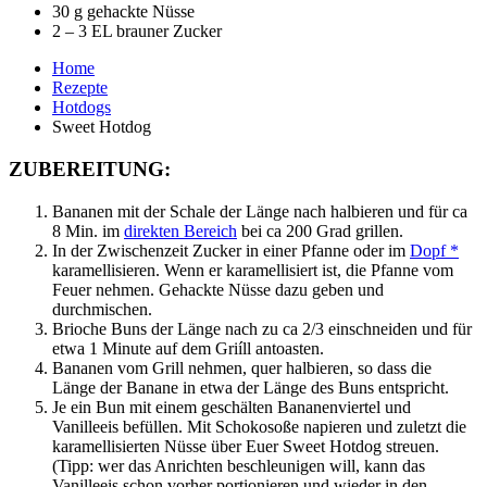
30 g gehackte Nüsse
2 – 3 EL brauner Zucker
Home
Rezepte
Hotdogs
Sweet Hotdog
ZUBEREITUNG:
Bananen mit der Schale der Länge nach halbieren und für ca
8 Min. im
direkten Bereich
bei ca 200 Grad grillen.
In der Zwischenzeit Zucker in einer Pfanne oder im
Dopf *
karamellisieren. Wenn er karamellisiert ist, die Pfanne vom
Feuer nehmen. Gehackte Nüsse dazu geben und
durchmischen.
Brioche Buns der Länge nach zu ca 2/3 einschneiden und für
etwa 1 Minute auf dem Griíll antoasten.
Bananen vom Grill nehmen, quer halbieren, so dass die
Länge der Banane in etwa der Länge des Buns entspricht.
Je ein Bun mit einem geschälten Bananenviertel und
Vanilleeis befüllen. Mit Schokosoße napieren und zuletzt die
karamellisierten Nüsse über Euer Sweet Hotdog streuen.
(Tipp: wer das Anrichten beschleunigen will, kann das
Vanilleeis schon vorher portionieren und wieder in den