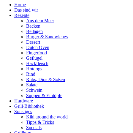
Home
Das sind wir
Rezepte
Aus dem Meer
Backen
Beilagen
Burger & Sandwiches
Dessert
Dutch Oven
Fingerfood
Geflügel
Hackfleisch
Hotdogs
Rind
Rubs, Dips & Soßen
Salate
Schwein
Suppen & Eintöpfe
Hardware
Grill-Bibliothek
Sonstiges
Kiki around the world
Tipps & Tricks
Specials
Grillkurs