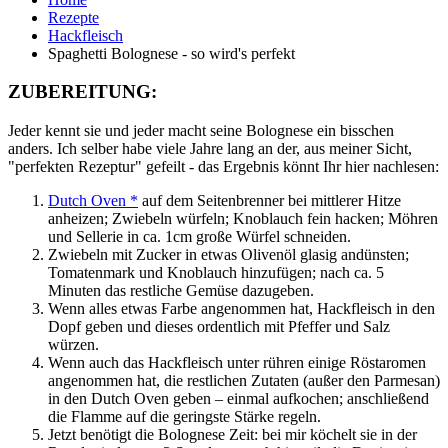
Rezepte
Hackfleisch
Spaghetti Bolognese - so wird's perfekt
ZUBEREITUNG:
Jeder kennt sie und jeder macht seine Bolognese ein bisschen
anders. Ich selber habe viele Jahre lang an der, aus meiner Sicht,
"perfekten Rezeptur" gefeilt - das Ergebnis könnt Ihr hier nachlesen:
Dutch Oven *
auf dem Seitenbrenner bei mittlerer Hitze
anheizen; Zwiebeln würfeln; Knoblauch fein hacken; Möhren
und Sellerie in ca. 1cm große Würfel schneiden.
Zwiebeln mit Zucker in etwas Olivenöl glasig andünsten;
Tomatenmark und Knoblauch hinzufügen; nach ca. 5
Minuten das restliche Gemüse dazugeben.
Wenn alles etwas Farbe angenommen hat, Hackfleisch in den
Dopf geben und dieses ordentlich mit Pfeffer und Salz
würzen.
Wenn auch das Hackfleisch unter rühren einige Röstaromen
angenommen hat, die restlichen Zutaten (außer den Parmesan)
in den Dutch Oven geben – einmal aufkochen; anschließend
die Flamme auf die geringste Stärke regeln.
Jetzt benötigt die Bolognese Zeit: bei mir köchelt sie in der