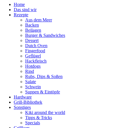
Home
Das sind wir
Rezepte
Aus dem Meer
Backen
Beilagen
Burger & Sandwiches
Dessert
Dutch Oven
Fingerfood
Geflügel
Hackfleisch
Hotdogs
Rind
Rubs, Dips & Soßen
Salate
Schwein
Suppen & Eintöpfe
Hardware
Grill-Bibliothek
Sonstiges
Kiki around the world
Tipps & Tricks
Specials
Grillkurs