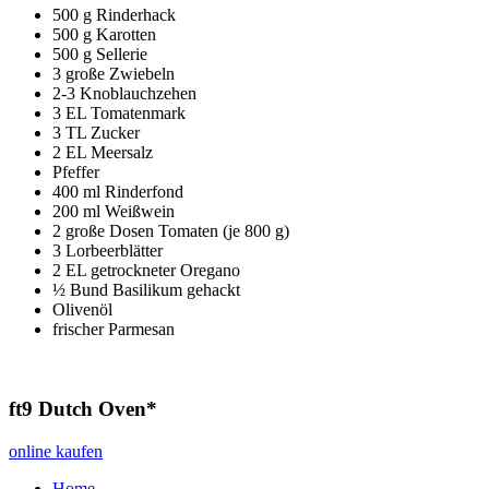
500 g Rinderhack
500 g Karotten
500 g Sellerie
3 große Zwiebeln
2-3 Knoblauchzehen
3 EL Tomatenmark
3 TL Zucker
2 EL Meersalz
Pfeffer
400 ml Rinderfond
200 ml Weißwein
2 große Dosen Tomaten (je 800 g)
3 Lorbeerblätter
2 EL getrockneter Oregano
½ Bund Basilikum gehackt
Olivenöl
frischer Parmesan
ft9 Dutch Oven*
online kaufen
Home