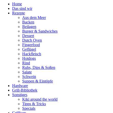
Home
Das sind wir
Rezepte
Aus dem Meer
Backen
Beilagen
Burger & Sandwiches
Dessert
Dutch Oven
Fingerfood
Geflügel
Hackfleisch
Hotdogs
Rind
Rubs, Dips & Soßen
Salate
Schwein
Suppen & Eintöpfe
Hardware
Grill-Bibliothek
Sonstiges
Kiki around the world
Tipps & Tricks
Specials
Grillkurs