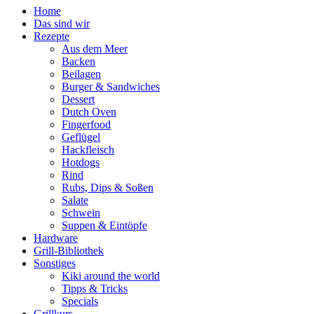
Home
Das sind wir
Rezepte
Aus dem Meer
Backen
Beilagen
Burger & Sandwiches
Dessert
Dutch Oven
Fingerfood
Geflügel
Hackfleisch
Hotdogs
Rind
Rubs, Dips & Soßen
Salate
Schwein
Suppen & Eintöpfe
Hardware
Grill-Bibliothek
Sonstiges
Kiki around the world
Tipps & Tricks
Specials
Grillkurs