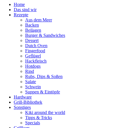
Home
Das sind wir
Rezepte
Aus dem Meer
Backen
Beilagen
Burger & Sandwiches
Dessert
Dutch Oven
Fingerfood
Geflügel
Hackfleisch
Hotdogs
Rind
Rubs, Dips & Soßen
Salate
Schwein
Suppen & Eintöpfe
Hardware
Grill-Bibliothek
Sonstiges
Kiki around the world
Tipps & Tricks
Specials
Grillkurs