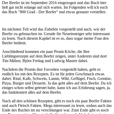
Der Beefer ist im September 2016 eingezogen und das Buch hier
ließ gar nicht solange auf sich warten. Im Folgenden will ich euch
das Buch "800 Grad - Der Beefer" mal etwas genauer vorstellen.
Im nächsten Teil wird das Zubehör vorgestellt und auch, wie der
Beefer zu gebrauchen ist. Gerade für Neueinsteiger sehr interessant
zu lesen. Nach diesem Kapitel ist es so, dass sogar meine Frau den
Beefer bedient.
Anschließend kommen ein paar Promi Köche, die Ihre
Lieblingsrezepte auf dem Beefer zeigen, unter Anderem sind dort
Tim Mälzer, Björn Freitag und Ludwig Maurer dabei.
Nachdem die Promis ihre Favoriten vorgestellt haben, geht es
endlich los mit den Rezepten. Es ist für jeden Geschmack etwas
dabei: Rind, Kalb, Schwein, Lamm, Wild, Geflügel, Fisch, Gemüse,
Pizza, Burger und Desserts. Ja das geht alles auf dem Beefer. Da ich
einiges schon selbst getestet habe, kann ich aus Erfahrung sagen, ja,
das funktioniert alles auf dem Beefer.
Nach all den schönen Rezepten, gibt es noch ein paar Beefer Fakten
und auch Fleisch Fakten. Mega interessant zu lesen, sodass auch das
Ende des Buches im nu verschlungen war. Zum Ende gibt es noch